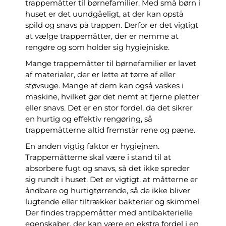
trappemåtter til børnefamilier. Med små børn i
huset er det uundgåeligt, at der kan opstå
spild og snavs på trappen. Derfor er det vigtigt
at vælge trappemåtter, der er nemme at
rengøre og som holder sig hygiejniske.
Mange trappemåtter til børnefamilier er lavet
af materialer, der er lette at tørre af eller
støvsuge. Mange af dem kan også vaskes i
maskine, hvilket gør det nemt at fjerne pletter
eller snavs. Det er en stor fordel, da det sikrer
en hurtig og effektiv rengøring, så
trappemåtterne altid fremstår rene og pæne.
En anden vigtig faktor er hygiejnen.
Trappemåtterne skal være i stand til at
absorbere fugt og snavs, så det ikke spreder
sig rundt i huset. Det er vigtigt, at måtterne er
åndbare og hurtigtørrende, så de ikke bliver
lugtende eller tiltrækker bakterier og skimmel.
Der findes trappemåtter med antibakterielle
egenskaber, der kan være en ekstra fordel i en