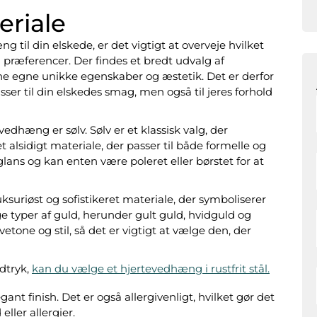
eriale
 til din elskede, er det vigtigt at overveje hvilket
g præferencer. Der findes et bredt udvalg af
ine egne unikke egenskaber og æstetik. Det er derfor
asser til din elskedes smag, men også til jeres forhold
edhæng er sølv. Sølv er et klassisk valg, der
 alsidigt materiale, der passer til både formelle og
glans og kan enten være poleret eller børstet for at
ksuriøst og sofistikeret materiale, der symboliserer
ige typer af guld, herunder gult guld, hvidguld og
etone og stil, så det er vigtigt at vælge den, der
dtryk,
kan du vælge et hjertevedhæng i rustfrit stål.
ant finish. Det er også allergivenligt, hvilket gør det
ller allergier.