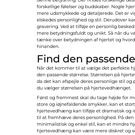
forskellige følelser og budskaber. Nogle h
mere udsmykkede og detaljerede. Det er vigt
elskedes personlighed og stil. Derudover ka
gravering. Ved at tilføje en personlig beske
mere betydningsfuldt og unikt. Så når du væ
tænke over betydningen af hjertet og hvorda
hinanden.
Find den passende 
Når det kommer til at vælge det perfekte hje
den passende størrelse. Størrelsen på hjer
da det kan afspejle deres personlige stil og 
du vælger størrelsen på hjertevedhænget.
Først og fremmest skal du tage højde for m
store og iøjnefaldende smykker, kan et stor
hjertevedhæng kan tilføje et dramatisk og 
til at fremhæve deres personlighed. På den 
minimalistisk og enkel stil, kan et mindr
hjertevedhæng kan være mere diskret og subti