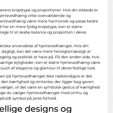
erens kropstype og proportioner. Hvis din elskede er
t hjertevedhæng virke overvældende og
 hjertevedhæng være mere harmonisk og passe bedre
 har en mere fyldig kropstype, kan et større
ge til at skabe balance og proportion i deres
raktiske anvendelse af hjertevedhænget. Hvis din
 dagligt, kan det være mere hensigtsmæssigt at
gelig og praktisk at have på. På den anden side, hvis
ærlige lejligheder, kan et større hjertevedhæng være
touch af elegance og glamour til deres festlige look.
relsen på hjertevedhænget ikke nødvendigvis er det
er den kærlighed og omtanke, der ligger bag gaven.
vælger, vil det være en symbolsk gestus af kærlighed
længe du vælger hjertevedhænget med omhu og
sfuldt symbol på jeres forhold.
llige designs og