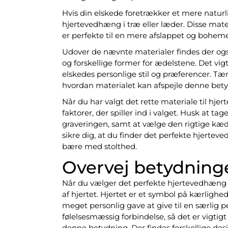
Hvis din elskede foretrækker et mere naturl
hjertevedhæng i træ eller læder. Disse materi
er perfekte til en mere afslappet og bohemea
Udover de nævnte materialer findes der og
og forskellige former for ædelstene. Det vigt
elskedes personlige stil og præferencer. Tæn
hvordan materialet kan afspejle denne bet
Når du har valgt det rette materiale til hj
faktorer, der spiller ind i valget. Husk at ta
graveringen, samt at vælge den rigtige kæde
sikre dig, at du finder det perfekte hjerte
bære med stolthed.
Overvej betydninge
Når du vælger det perfekte hjertevedhæng ti
af hjertet. Hjertet er et symbol på kærlighe
meget personlig gave at give til en særlig pe
følelsesmæssig forbindelse, så det er vigtig
denne betydning. Der findes forskellige des