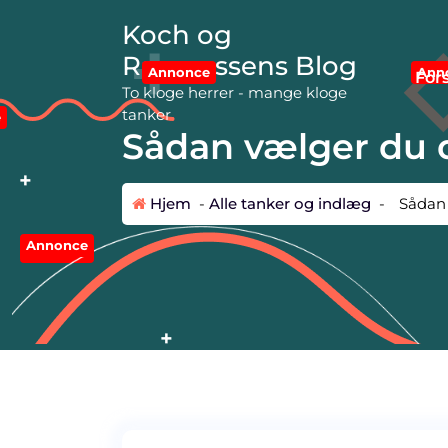
V
Koch og
i
d
Rasmussens Blog
An
Annonce
e
For
To kloge herrer - mange kloge
r
tanker
e
e
Sådan vælger du d
t
i
l
Hjem
-
Alle tanker og indlæg
-
Sådan 
i
n
Annonce
d
Annonce
h
o
l
d