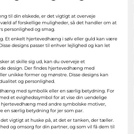
 til din elskede, er det vigtigt at overveje
et væld af forskellige muligheder, så det handler om at
ners personlighed og smag.
 valg. Et enkelt hjertevedhæng i sølv eller guld kan være
sse designs passer til enhver lejlighed og kan let
ker at skille sig ud, kan du overveje et
nde design. Der findes hjertevedhæng med
ller unikke former og mønstre. Disse designs kan
dualitet og personlighed.
dhæng med symbolik eller en særlig betydning. For
d et evighedssymbol for at vise din uendelige
nde hjertevedhæng med andre symbolske motiver,
e en særlig betydning for jer som par.
 det vigtigt at huske på, at det er tanken, der tæller.
hed og omsorg for din partner, og som vil få dem til