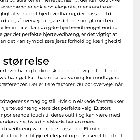
jertevedhæng er enkle og elegante, mens andre er
igt at vælge et hjertevedhæng, der passer til din
n du også overveje at gøre det personligt med en
d eller initialer kan du gøre hjertevedhænget endnu
lger det perfekte hjertevedhæng, er det vigtigt at
n det kan symbolisere jeres forhold og kærlighed til
størrelse
rtevedhæng til din elskede, er det vigtigt at finde
tevedhænget kan have stor betydning for modtageren,
præferencer. Der er flere faktorer, du bør overveje, når
odtagerens smag og stil. Hvis din elskede foretrækker
t hjertevedhæng være det perfekte valg. Et stort
imponerende touch til deres outfit og kan være med
anden side, hvis din elskede har en mere
e hjertevedhæng være mere passende. Et mindre
lt og kan tilføje et elegant og sofistikeret touch til