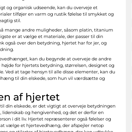
igt og organisk udseende, kan du overveje et
aler tilføjer en varm og rustik følelse til smykket og
gtig stil.
så mange andre muligheder, såsom platin, titanium
igste er at vælge et materiale, der passer til din
k også over den betydning, hjertet har for jer, og
ydning.
ertevedhænget, kan du begynde at overveje de andre
ge højde for hjertets betydning, størrelsen, designet og
. Ved at tage hensyn til alle disse elementer, kan du
vedhæng til din elskede, som hun vil værdsætte og
n af hjertet
l din elskede, er det vigtigt at overveje betydningen
d, lidenskab og hengivenhed, og det er derfor en
rson i dit liv. Hjertet repræsenterer også følelser og
t at vælge et hjertevedhæng, der afspejler netop
igns og stilarter af hjertevedhæng, der kan udtrykke