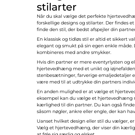
stilarter
Når du skal vælge det perfekte hjertevedhæng
forskellige designs og stilarter. Der findes 
finde den stil, der bedst afspejler din part
En klassisk og tidløs stil er altid et sikkert
elegant og smukt på sin egen enkle måde. Di
kombineres med andre smykker.
Hvis din partner er mere eventyrlysten og els
hjertevedhæng med et unikt og iøjnefalde
stenbesætninger, farverige emaljedetaljer e
være med til at udtrykke din partners indivi
En anden mulighed er at vælge et hjerteve
eksempel kan du vælge et hjertevedhæng me
kærlighed til din partner. Du kan også fi
såsom nøgler, ankre eller engle, der kan hav
Uanset hvilket design eller stil du vælger, er
Vælg et hjertevedhæng, der viser din kærlig
at føle sig særlig og elsket.