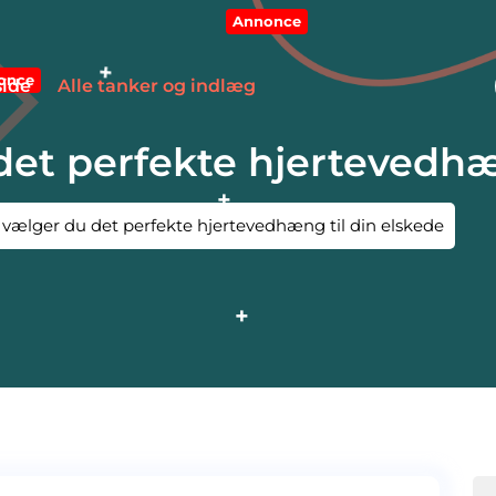
Annonce
nonce
side
Alle tanker og indlæg
et perfekte hjertevedhæn
vælger du det perfekte hjertevedhæng til din elskede