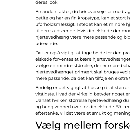
deres look.
En anden faktor, du bør overveje, er modtag
petite og har en fin kropstype, kan et stor
uforholdsmæssigt. I stedet kan et mindre
til deres udseende. Hvis din elskede derimod
hjertevedhæng være mere passende og bidra
udseende.
Det er også vigtigt at tage højde for den p
elskede forventes at bære hjertevedhænget
vælge en mindre størrelse, der er mere beha
hjertevedhænget primært skal bruges ved s
mere passende, da det kan tilføje en ekstra 
Endelig er det vigtigt at huske på, at stør
vigtigste. Hvad der virkelig betyder noget 
Uanset hvilken størrelse hjertevedhæng du 
og hengivenhed over for din elskede. Så 
eftertanke, vil det være et smukt og mening
Vælg mellem forske