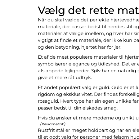
Vælg det rette mat
Når du skal vælge det perfekte hjertevedhæng
materiale, der passer bedst til hendes stil o
materialer at vælge imellem, og hver har s
vigtigt at finde et materiale, der ikke kun p
og den betydning, hjertet har for jer.
Et af de mest populære materialer til hjertev
symboliserer elegance og tidløshed. Det er et
afslappede lejligheder. Sølv har en naturlig 
give et mere råt udtryk.
Et andet populært valg er guld. Guld er et lu
rigdom og eksklusivitet. Der findes forskell
rosaguld. Hvert type har sin egen unikke farv
passer bedst til din elskedes smag.
Hvis du ønsker et mere moderne og unikt u
Rustfrit stål er meget holdbart og har en eleg
til et godt valg for personer med følsom hud e