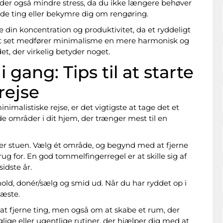
yder også mindre stress, da du ikke længere behøver
tede ting eller bekymre dig om rengøring.
din koncentration og produktivitet, da et ryddeligt
et set medfører minimalisme en mere harmonisk og
det, der virkelig betyder noget.
ang: Tips til at starte
rejse
imalistiske rejse, er det vigtigste at tage det et
de områder i dit hjem, der trænger mest til en
er stuen. Vælg ét område, og begynd med at fjerne
ug for. En god tommelfingerregel er at skille sig af
idste år.
hold, donér/sælg og smid ud. Når du har ryddet op i
næste.
t fjerne ting, men også om at skabe et rum, der
glige eller ugentlige rutiner, der hjælper dig med at