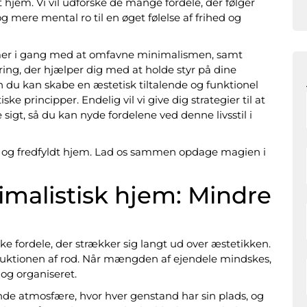
gt hjem. Vi vil udforske de mange fordele, der følger
 mere mental ro til en øget følelse af frihed og
ommer i gang med at omfavne minimalismen, samt
ring, der hjælper dig med at holde styr på dine
n du kan skabe en æstetisk tiltalende og funktionel
 principper. Endelig vil vi give dig strategier til at
igt, så du kan nyde fordelene ved denne livsstil i
 og fredfyldt hjem. Lad os sammen opdage magien i
imalistisk hjem: Mindre
e fordele, der strækker sig langt ud over æstetikken.
duktionen af rod. Når mængden af ejendele mindskes,
og organiseret.
nde atmosfære, hvor hver genstand har sin plads, og