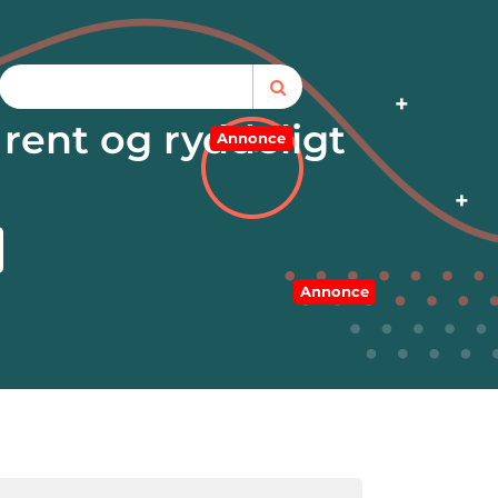
rent og ryddeligt
Annonce
Annonce