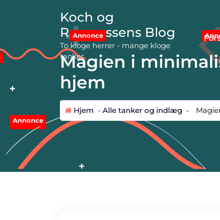
V
Koch og
i
d
Rasmussens Blog
Ann
Annonce
e
For
To kloge herrer - mange kloge
r
Magien i minimali
tanker
e
e
t
hjem
i
l
i
Hjem
-
Alle tanker og indlæg
-
Magien
n
Annonce
d
Annonce
h
o
l
d