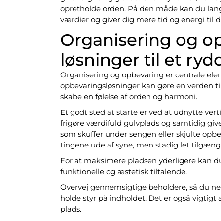
opretholde orden. På den måde kan du lang
værdier og giver dig mere tid og energi til d
Organisering og o
løsninger til et ry
Organisering og opbevaring er centrale ele
opbevaringsløsninger kan gøre en verden til 
skabe en følelse af orden og harmoni.
Et godt sted at starte er ved at udnytte v
frigøre værdifuld gulvplads og samtidig give
som skuffer under sengen eller skjulte opbev
tingene ude af syne, men stadig let tilgæng
For at maksimere pladsen yderligere kan d
funktionelle og æstetisk tiltalende.
Overvej gennemsigtige beholdere, så du nemt
holde styr på indholdet. Det er også vigtigt 
plads.