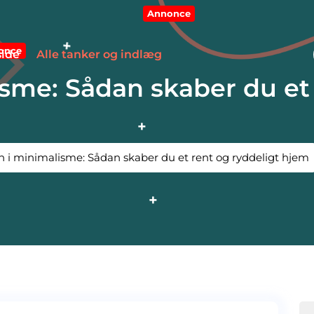
Annonce
once
side
Alle tanker og indlæg
sme: Sådan skaber du et 
 i minimalisme: Sådan skaber du et rent og ryddeligt hjem