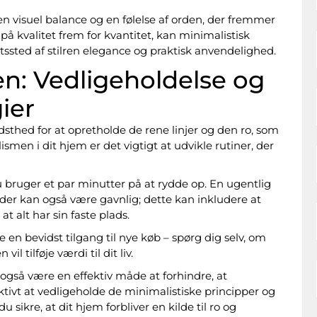
n visuel balance og en følelse af orden, der fremmer
å kvalitet frem for kvantitet, kan minimalistisk
gtssted af stilren elegance og praktisk anvendelighed.
n: Vedligeholdelse og
ier
hed for at opretholde de rene linjer og den ro, som
ismen i dit hjem er det vigtigt at udvikle rutiner, der
u bruger et par minutter på at rydde op. En ugentlig
r kan også være gavnlig; dette kan inkludere at
t alt har sin faste plads.
en bevidst tilgang til nye køb – spørg dig selv, om
il tilføje værdi til dit liv.
n også være en effektiv måde at forhindre, at
ivt at vedligeholde de minimalistiske principper og
sikre, at dit hjem forbliver en kilde til ro og