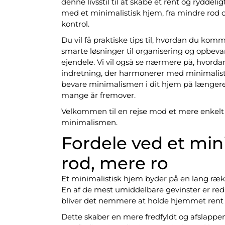
denne livsstil til at skabe et rent og ryddeli
med et minimalistisk hjem, fra mindre rod og
kontrol.
Du vil få praktiske tips til, hvordan du k
smarte løsninger til organisering og opbeva
ejendele. Vi vil også se nærmere på, hvorda
indretning, der harmonerer med minimalistiske
bevare minimalismen i dit hjem på længere s
mange år fremover.
Velkommen til en rejse mod et mere enkelt
minimalismen.
Fordele ved et min
rod, mere ro
Et minimalistisk hjem byder på en lang rækk
En af de mest umiddelbare gevinster er re
bliver det nemmere at holde hjemmet rent 
Dette skaber en mere fredfyldt og afslappe