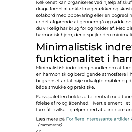
Køkkenet kan organiseres ved hjælp af skuf
drage fordel af enkle knagerækker og skosta
sofabord med opbevaring eller en bogreol m
er det afgørende at gennemgå og rydde op r
du virkelig har brug for og holder af. Med d
harmonisk hjem, der afspejler den minimalisti
Minimalistisk indr
funktionalitet i ha
Minimalistisk indretning handler om at fore
en harmonisk og beroligende atmosfære i hj
begrænset antal nøje udvalgte møbler og d
både smukke og praktiske.
Farvepaletten holdes ofte neutral med toner
følelse af ro og åbenhed. Hvert element i et
formål, hvilket hjælper med at eliminere 
Læs mere på
For flere interessante artikler k
>>