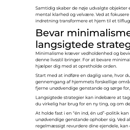
Samtidig skaber de nøje udvalgte objekter e
mental klarhed og velvære. Ved at fokusere p
indretning transformere et hjem til et tilflu
Bevar minimalisme
langsigtede strateg
Minimalisme kræver vedholdenhed og bevidst
denne livsstil bringer. For at bevare minimal
hjælper dig med at opretholde orden.
Start med at indføre en daglig vane, hvor d
gennemgang af hjemmets forskellige område
fjerne unødvendige genstande og sørge for, a
Langsigtede strategier kan indebære at tage 
du virkelig har brug for en ny ting, og om den v
At holde fast i en “én ind, én ud”-politik ka
unødvendige genstande ophober sig. Ved akt
regelmæssigt revurdere dine ejendele, kan du 