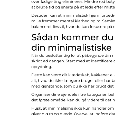
overflødige ting elimineres. Mindre rod bet
at bruge tid og energi på at lede efter mis
Desuden kan et minimalistisk hjem forbedre 
miljø fremmer mental klarhed og ro. Saml
balanceret livsstil, hvor du kan fokusere på 
Sådan kommer du i g
din minimalistiske 
Når du beslutter dig for at påbegynde din min
skridt ad gangen. Start med at identificere 
oprydning.
Dette kan være dit klædeskab, køkkenet ell
alt, hvad du ikke længere bruger eller har br
med genstande, som du ikke har brugt det s
Organiser dine ejendele i tre kategorier: be
det første område, kan du gå videre til det 
Husk, at minimalisme ikke kun handler om a
giver dig ro og glæde. Overvej at indføre da