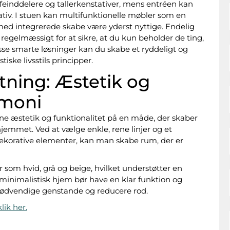
feinddelere og tallerkenstativer, mens entréen kan
tiv. I stuen kan multifunktionelle møbler som en
ed integrerede skabe være yderst nyttige. Endelig
egelmæssigt for at sikre, at du kun beholder de ting,
isse smarte løsninger kan du skabe et ryddeligt og
ske livsstils principper.
etning: Æstetik og
rmoni
ne æstetik og funktionalitet på en måde, der skaber
emmet. Ved at vælge enkle, rene linjer og et
ekorative elementer, kan man skabe rum, der er
 som hvid, grå og beige, hvilket understøtter en
 minimalistisk hjem bør have en klar funktion og
unødvendige genstande og reducere rod.
lik her.