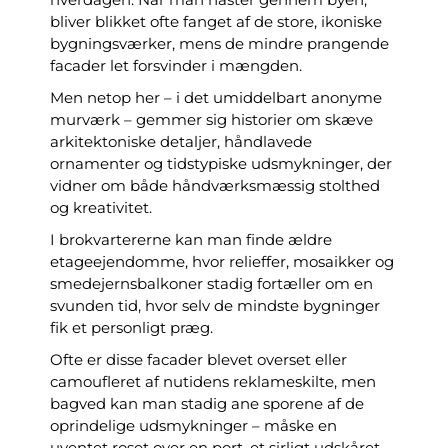
bliver blikket ofte fanget af de store, ikoniske
bygningsværker, mens de mindre prangende
facader let forsvinder i mængden.
Men netop her – i det umiddelbart anonyme
murværk – gemmer sig historier om skæve
arkitektoniske detaljer, håndlavede
ornamenter og tidstypiske udsmykninger, der
vidner om både håndværksmæssig stolthed
og kreativitet.
I brokvartererne kan man finde ældre
etageejendomme, hvor relieffer, mosaikker og
smedejernsbalkoner stadig fortæller om en
svunden tid, hvor selv de mindste bygninger
fik et personligt præg.
Ofte er disse facader blevet overset eller
camoufleret af nutidens reklameskilte, men
bagved kan man stadig ane sporene af de
oprindelige udsmykninger – måske en
uventet roset over en port, et sirligt udskåret