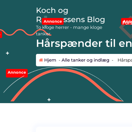
V
Koch og
i
d
Rasmussens Blog
Ann
Annonce
e
For
To kloge herrer - mange kloge
r
tanker
e
e
Hårspænder til enh
t
i
l
Hjem
-
Alle tanker og indlæg
-
Hårspæ
i
n
Annonce
d
Annonce
h
o
l
d