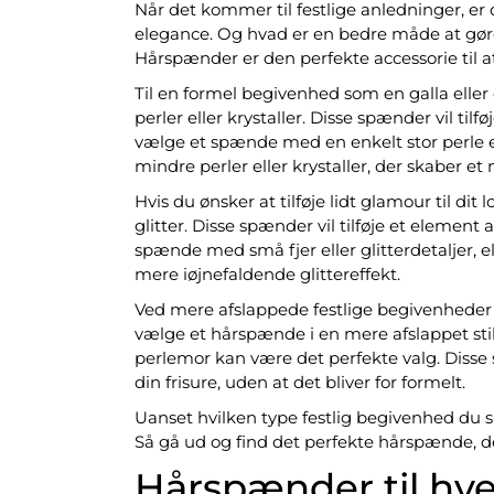
Når det kommer til festlige anledninger, er 
elegance. Og hvad er en bedre måde at gø
Hårspænder er den perfekte accessorie til at ti
Til en formel begivenhed som en galla elle
perler eller krystaller. Disse spænder vil tilfø
vælge et spænde med en enkelt stor perle el
mindre perler eller krystaller, der skaber e
Hvis du ønsker at tilføje lidt glamour til di
glitter. Disse spænder vil tilføje et element a
spænde med små fjer eller glitterdetaljer, e
mere iøjnefaldende glittereffekt.
Ved mere afslappede festlige begivenheder 
vælge et hårspænde i en mere afslappet stil
perlemor kan være det perfekte valg. Disse spæ
din frisure, uden at det bliver for formelt.
Uanset hvilken type festlig begivenhed du ska
Så gå ud og find det perfekte hårspænde, de
Hårspænder til hver