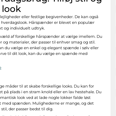
 look
ejligheder eller festlige begivenheder. De kan også
l dit hverdagslook. Hårspænder er blevet en populær
kt og individuelt udtryk.
 væld af forskellige hårspænder at vælge imellem. Du
r og materialer, der passer til enhver smag og stil.
kan du vælge en enkel og elegant spænde i sølv eller
 farve til dit look, kan du vælge en spænde med
e
måder til at skabe forskellige looks. Du kan for
 på plads i en stram knold eller en lav hestehale. Du
mantisk look ved at lade nogle lokker falde løst
ret med spænden. Mulighederne er mange, og det
il, der passer bedst til dig.