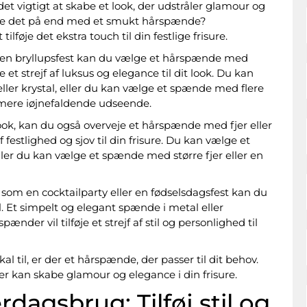
det vigtigt at skabe et look, der udstråler glamour og
re det på end med et smukt hårspænde?
lføje det ekstra touch til din festlige frisure.
r en bryllupsfest kan du vælge et hårspænde med
je et strejf af luksus og elegance til dit look. Du kan
ler krystal, eller du kan vælge et spænde med flere
t mere iøjnefaldende udseende.
t look, kan du også overveje et hårspænde med fjer eller
f festlighed og sjov til din frisure. Du kan vælge et
ller du kan vælge et spænde med større fjer eller en
som en cocktailparty eller en fødselsdagsfest kan du
. Et simpelt og elegant spænde i metal eller
nder vil tilføje et strejf af stil og personlighed til
l til, er der et hårspænde, der passer til dit behov.
r kan skabe glamour og elegance i din frisure.
dagsbrug: Tilføj stil og