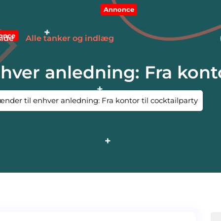
Annonce
once
side
Alle tanker og indlæg
ver anledning: Fra kontor
nder til enhver anledning: Fra kontor til cocktailparty